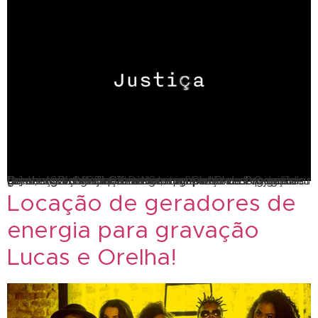
Que a Justiça seja feita: Nosso gerador de energia deu um show nas gravações da minissérie Global. O gerador de energia da SBLOK marcou presença no Projac – também conhecida como Central Globo de Produções. Presença confirmada nas gravações e eventos em geral, a SBLOK dispõe de uma ampla linha de gerador de energia movidos a Diesel, com potências que vão […]
Locação de geradores de
energia para gravação
Lucas e Orelha!