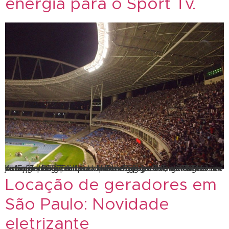
energia para o Sport Tv.
Locação de geradores de energia para evento teste no Engenhão. Em teste para o Sport TV, a SBLOK locação de geradores de energia esteve no Engenhão. Acompanhe. Sobre o estádio: Inaugurado em 30 de junho de 2007, a casa do Botafogo, também conhecido como Estádio Olímpico Nilton Santos, o Engenhão é um estádio poliesportivo localizado […]
Locação de geradores em
São Paulo: Novidade
eletrizante