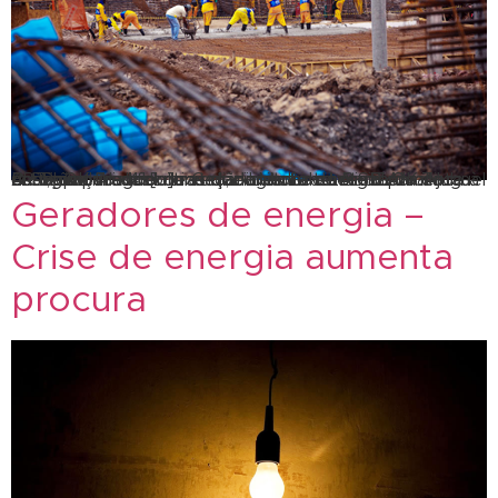
A SBLOK Aluguel de Geradores fornece diariamente energia para a continuação de obras! A SBLOK Aluguel de Geradores fornece diariamente energia para a continuação das obras que ligam o terminal Alvorada à estação linha 4 do metrô, na altura da Barra da Tijuca. O trecho final do corredor intitulado Lote Zero do BRT, que vai do […]
Geradores de energia –
Crise de energia aumenta
procura