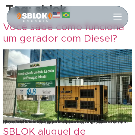
Tag:
sblok
Você sabe como funciona
um gerador com Diesel?
Hoje, a SBLOK Aluguel de Geradores RJ vai explicar como funciona um gerador com Diesel. Atualmente, o gerador serve como um sistema de emergência, que é ativado quando há queda de energia elétrica. Existem vários tipos de geradores, porém, os geradores a diesel da SBLOK Aluguel de Geradores se destacam pela praticidade, eficácia e qualidade […]
SBLOK aluguel de