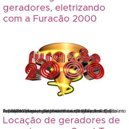
geradores, eletrizando
com a Furacão 2000
A SBLOK aluguel de geradores esteve presente fornecendo energia eletrizante no Baile da Furacão no Scala Rio Eventos. Sobre a Scala Rio Eventos O Scalario foi criado para os apreciadores de grandes espetáculos com a melhor estrutura técnica da América Latina, o palco da casa recebeu, em curto espaço de tempo, as maiores expressões de […]
Locação de geradores de