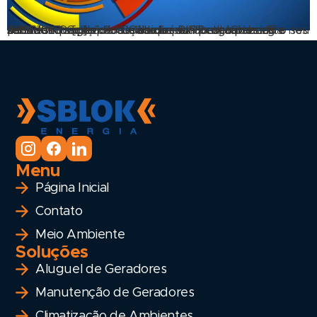
A SBLOK Locação de Geradores RJ está presente nos sets de filmagem do Caldeirão do Huck, animando o seu sábado! O Caldeirão do Huck é um programa de auditório produzido e exibido pela Rede Globo. E a SBLOK Locação de Geradores RJ fornece energia para essa superprodução que vai ao ar todos os sábados. O […]
Menu
Página Inicial
Contato
Meio Ambiente
Soluções
Aluguel de Geradores
Manutenção de Geradores
Climatização de Ambientes