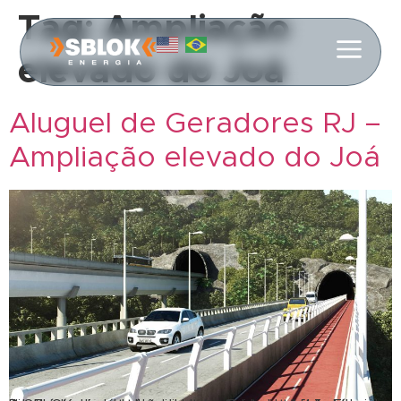
Tag:
Ampliação
elevado do Joá
Aluguel de Geradores RJ –
Ampliação elevado do Joá