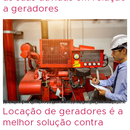
a geradores
Dúvidas em relação a geradores de energia? A SBLOK ajuda você! O Rio de Janeiro é o segundo estado mais populoso do Brasil, por isso, é necessário ter cautela e contar apenas com quem entende de geradores de energia. E é por isso que você precisa da SBLOK. Afinal, é perigoso confiar em qualquer empresa, […]
Locação de geradores é a
melhor solução contra