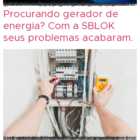
Aprenda como funciona um gerador de energia movido à Diesel Atualmente, o gerador de energia serve como um sistema de emergência, que é ativado quando há queda de energia elétrica. Existem vários tipos de gerador de energia. Sobretudo, os geradores à diesel da SBLOK se destacam pela praticidade, eficácia e qualidade em sua aplicação. Mas […]
Procurando gerador de
energia? Com a SBLOK
seus problemas acabaram.
Você que está procurando gerador de energia, precisa saber que não são todos os grupos que podem te oferecer um serviço de alta qualidade, afinal, para obter um fornecimento de energia elétrica é preciso de geradores confiáveis. Gerador de energia pode me ajudar? Canteiros de obras (seja em uma área rural remota ou no meio […]