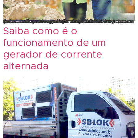
A Sblok não te deixa no escuro. A SBLOK é conhecida por possuir uma ampla linha de geradores movidos a Diesel, com o melhor preço do mercado! Decidir sobre o melhor aluguel de geradores é realmente um caso a se pensar, porém não fique no escuro, conheça nossos geradores de energia. Além disso, investir em […]
Saiba como é o
funcionamento de um
gerador de corrente
alternada