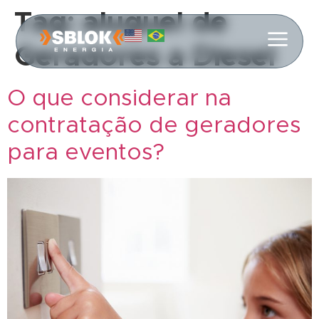
Tag:
aluguel de
Geradores a Diesel
O que considerar na
contratação de geradores
para eventos?