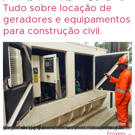
Tudo sobre locação de
geradores e equipamentos
para construção civil.
Aluguel de geradores: o setor da construção civil vem crescendo de forma acelerada nos últimos anos. Um dos fatores que levou a esse fato foi o aumento de vendas de imóveis residenciais e comerciais. Diante desse cenário, para acelerar as obras, os empresários desse ramo vêm investindo cada vez mais no aluguel de geradores e […]
Próximo
→