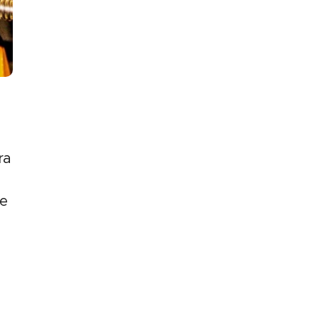
s
ra
de