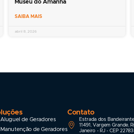
Museu do Amanhã
SAIBA MAIS
abril 8, 2026
luções
Contato
Aluguel de Geradores
Estrada dos Bandeirante
11491, Vargem Grande, R
Manutenção de Geradores
Janeiro - RJ - CEP 22783