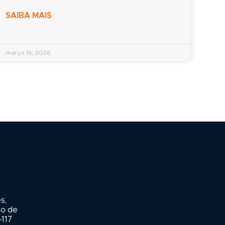
SAIBA MAIS
março 16, 2026
s,
io de
-117